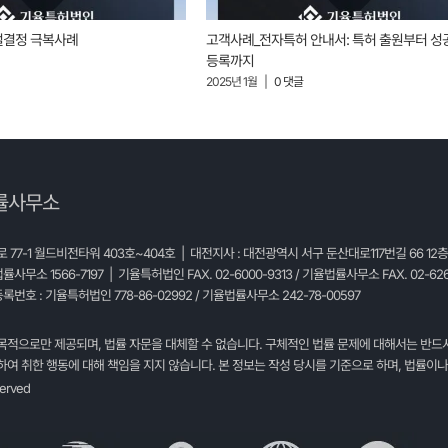
절결정 극복사례
고객사례_전자특허 안내서: 특허 출원부터 성
등록까지
2025년 1월
|
0 댓글
률사무소
77-1 월드비전타워 403호~404호 | 대전지사 : 대전광역시 서구 둔산대로117번길 66 12
법률사무소 1566-7197 | 기율특허법인 FAX. 02-6000-9313 / 기율법률사무소 FAX. 02-626
록번호 : 기율특허법인 778-86-02992 / 기율법률사무소 242-78-00597
목적으로만 제공되며, 법률 자문을 대체할 수 없습니다. 구체적인 법률 문제에 대해서는 반드
여 취한 행동에 대해 책임을 지지 않습니다. 본 정보는 작성 당시를 기준으로 하며, 법률이나
served