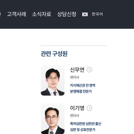
야
고객사례
소식자료
상담신청
한국어
관련 구성원
신무연
변리사
지식재산권 전 영역
분쟁해결 전문가
이기영
변리사
특허심판원 심판관 출신
심판 및 상표전문가