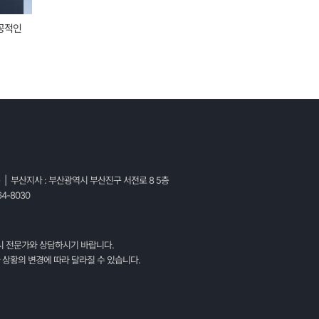
공적인
고객사례_쿠팡 침해소명서 성공 사례
고객사례_해외
2025년 1월
|
0 댓글
2024년 12월
|
층 | 부산지사 : 부산광역시 부산진구 서전로 8 5층
4-8030
시 전문가와 상담하시기 바랍니다.
 상황의 변경에 따라 달라질 수 있습니다.