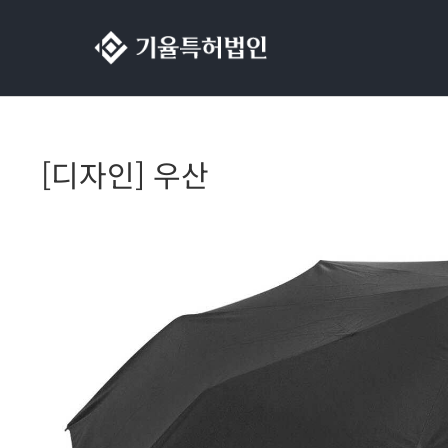
콘텐츠로
건너뛰기
[디자인] 우산