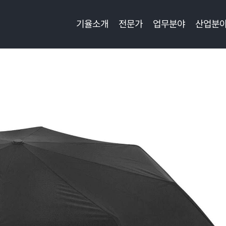
기율소개
전문가
업무분야
산업분