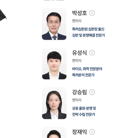
박성호
변리사
특허심판원 심판장 출신
심판 및 분쟁해결 전문가
유성식
변리사
바이오, 화학 전문분야
특허분석 전문가
강승림
변리사
상표 출원·분쟁 및
전략 수립 전문가
장재익