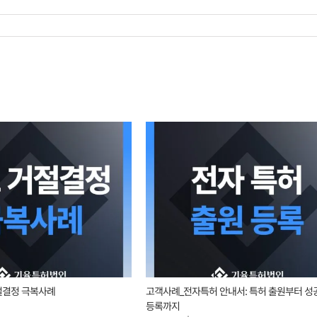
절결정 극복사례
고객사례_전자특허 안내서: 특허 출원부터 성
등록까지