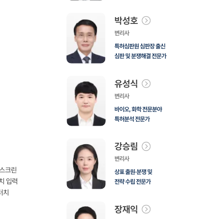
박성호
변리사
특허심판원 심판장 출신
심판 및 분쟁해결 전문가
유성식
변리사
바이오, 화학 전문분야
특허분석 전문가
강승림
변리사
치스크린
상표 출원·분쟁 및
터치 입력
전략 수립 전문가
 터치
장재익