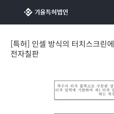
콘텐츠로
건너뛰기
[특허] 인셀 방식의 터치스크린에
전자칠판