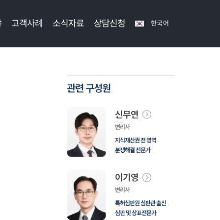
야
고객사례
소식자료
상담신청
한국어
관련 구성원
신무연
변리사
지식재산권 전 영역
분쟁해결 전문가
이기영
변리사
특허심판원 심판관 출신
심판 및 상표전문가