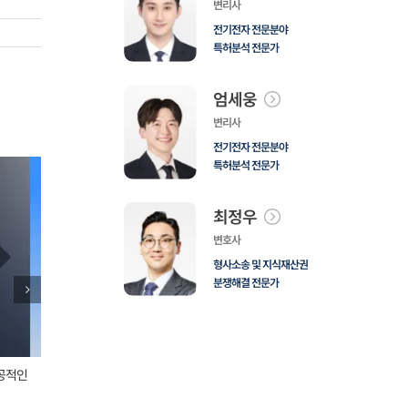
변리사
전기전자 전문분야
특허분석 전문가
엄세웅
변리사
전기전자 전문분야
특허분석 전문가
최정우
변호사
형사소송 및 지식재산권
분쟁해결 전문가
공적인
고객사례_쿠팡 침해소명서 성공 사례
고객사례_해외
2025년 1월
|
0 댓글
2024년 12월
|