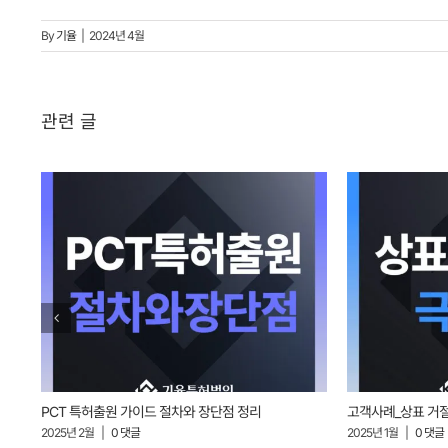
By
기율
|
2024년 4월
관련 글
PCT 특허출원 가이드 절차와 장단점 정리
고객사례_상표 거
2025년 2월
|
0 댓글
2025년 1월
|
0 댓글