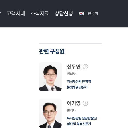
야
고객사례
소식자료
상담신청
한국어
관련 구성원
신무연
변리사
지식재산권 전 영역
분쟁해결 전문가
이기영
변리사
특허심판원 심판관 출신
심판 및 상표전문가