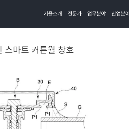
기율소개
전문가
업무분야
산업분
된 스마트 커튼월 창호