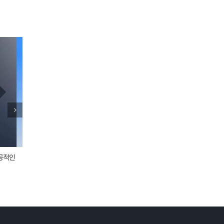
공적인
고객사례_쿠팡 침해소명서 성공 사례
고객사례_해외
2025년 1월
|
0 댓글
2024년 12월
|