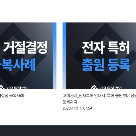
절결정 극복사례
고객사례_전자특허 안내서: 특허 출원부터 성
등록까지
2025년 1월
|
0 댓글