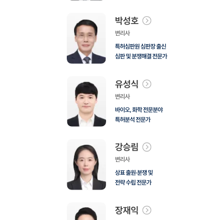
박성호
변리사
특허심판원 심판장 출신
심판 및 분쟁해결 전문가
유성식
변리사
바이오, 화학 전문분야
특허분석 전문가
강승림
변리사
상표 출원·분쟁 및
전략 수립 전문가
장재익