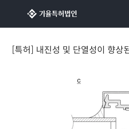
콘텐츠로
건너뛰기
[특허] 내진성 및 단열성이 향상