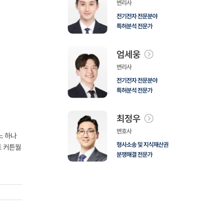
변리사
전기전자 전문분야
특허분석 전문가
엄세웅
변리사
전기전자 전문분야
특허분석 전문가
최정우
변호사
느 하나
형사소송 및 지식재산권
트 커튼월
분쟁해결 전문가