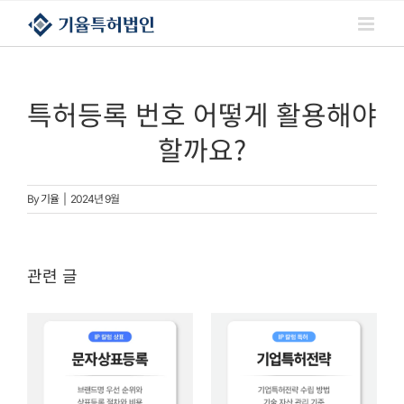
콘텐츠로
건너뛰기
특허등록 번호 어떻게 활용해야
할까요?
By
기율
|
2024년 9월
관련 글