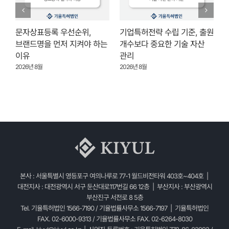
문자상표등록 우선순위,
기업특허전략 수립 기준, 출원
브랜드명을 먼저 지켜야 하는
개수보다 중요한 기술 자산
이유
관리
2
2026년 8월
2026년 8월
본사 : 서울특별시 영등포구 여의나루로 77-1 월드비전타워 403호~404호 |
대전지사 : 대전광역시 서구 둔산대로117번길 66 12층 | 부산지사 : 부산광역시
부산진구 서전로 8 5층
Tel. 기율특허법인 1566-7190 / 기율법률사무소 1566-7197 | 기율특허법인
FAX. 02-6000-9313 / 기율법률사무소 FAX. 02-6264-8030