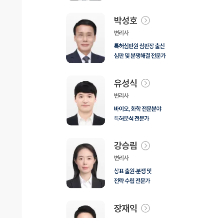
박성호
변리사
특허심판원 심판장 출신
심판 및 분쟁해결 전문가
유성식
변리사
바이오, 화학 전문분야
특허분석 전문가
강승림
변리사
상표 출원·분쟁 및
전략 수립 전문가
장재익