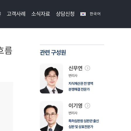
야
고객사례
소식자료
상담신청
한국어
 흐름
관련 구성원
신무연
변리사
지식재산권 전 영역
분쟁해결 전문가
이기영
변리사
특허심판원 심판관 출신
심판 및 상표전문가