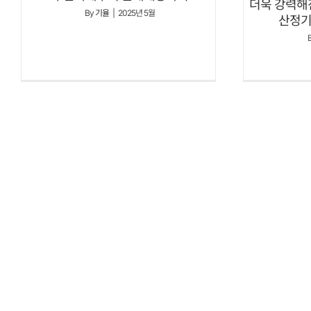
더욱 강력해
By
기율
|
2025년 5월
산정기