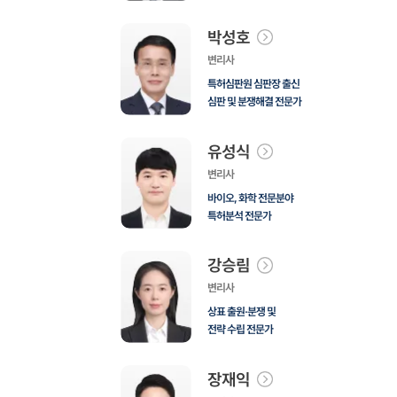
박성호
변리사
특허심판원 심판장 출신
심판 및 분쟁해결 전문가
유성식
변리사
바이오, 화학 전문분야
특허분석 전문가
강승림
변리사
상표 출원·분쟁 및
전략 수립 전문가
장재익