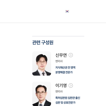
야
고객사례
소식자료
상담신청
한국어
관련 구성원
신무연
변리사
지식재산권 전 영역
분쟁해결 전문가
이기영
변리사
특허심판원 심판관 출신
심판 및 상표전문가