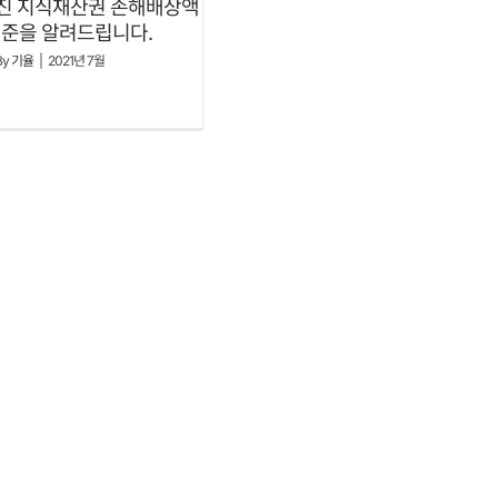
진 지식재산권 손해배상액
준을 알려드립니다.
By
기율
|
2021년 7월