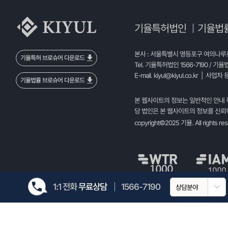
기율특허법인
기율법
|
본사 : 서울특별시 영등포구 여의나루로 
기율특허 브로슈어 다운로드
Tel. 기율특허법인 1566-7190 / 기율
E-mail.
kiyul@kiyul.co.kr
| 사업자 등
기율법률 브로슈어 다운로드
본 웹사이트의 정보는 일반적인 안내 
당 법인은 본 웹사이트의 정보를 신뢰하
copyright©2025 기율. All rights re
1:1 전화
무료상담
1566-7190
