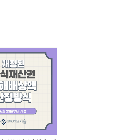
기율소개
전문가
업무분야
산업분