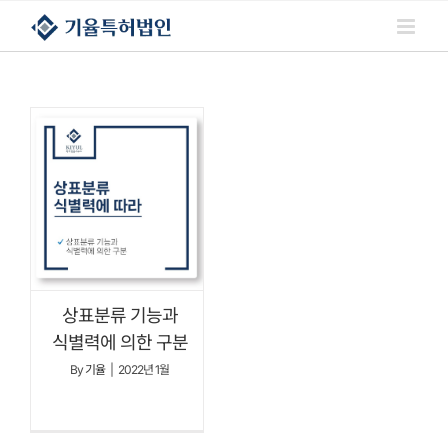
콘텐츠로
건너뛰기
상표분류 기능과
식별력에 의한 구분
By
기율
|
2022년 1월