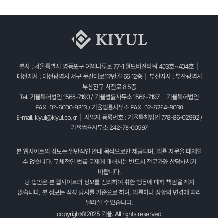
본사 : 서울특별시 영등포구 여의나루로 77-1 월드비전타워 403호~404호 |
대전지사 : 대전광역시 서구 둔산대로117번길 66 12층 | 부산지사 : 부산광역시
부산진구 서전로 8 5층
Tel. 기율특허법인 1566-7190 / 기율법률사무소 1566-7197 | 기율특허법인
FAX. 02-6000-9313 / 기율법률사무소 FAX. 02-6264-8030
E-mail.
kiyul@kiyul.co.kr
| 사업자 등록번호 : 기율특허법인 778-86-02992 /
기율법률사무소 242-78-00597
본 웹사이트의 정보는 일반적인 안내 목적으로만 제공되며, 법률 자문을 대체할
수 없습니다. 구체적인 법률 문제에 대해서는 반드시 전문가와 상담하시기
바랍니다.
당 법인은 본 웹사이트의 정보를 신뢰하여 취한 행동에 대해 책임을 지지
않습니다. 본 정보는 작성 당시를 기준으로 하며, 법률이나 상황의 변경에 따라
달라질 수 있습니다.
copyright©2025 기율. All rights reserved