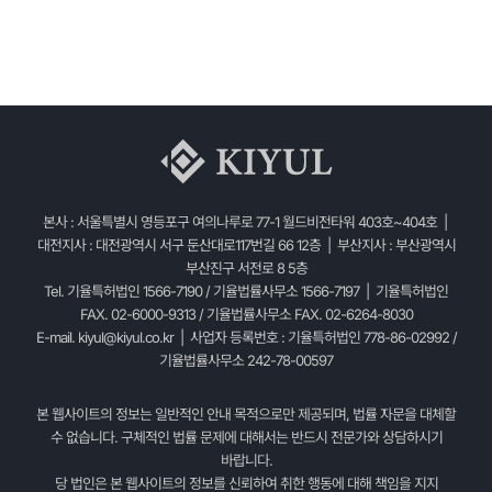
본사 : 서울특별시 영등포구 여의나루로 77-1 월드비전타워 403호~404호 |
대전지사 : 대전광역시 서구 둔산대로117번길 66 12층 | 부산지사 : 부산광역시
부산진구 서전로 8 5층
Tel. 기율특허법인 1566-7190 / 기율법률사무소 1566-7197 | 기율특허법인
FAX. 02-6000-9313 / 기율법률사무소 FAX. 02-6264-8030
E-mail.
kiyul@kiyul.co.kr
| 사업자 등록번호 : 기율특허법인 778-86-02992 /
기율법률사무소 242-78-00597
본 웹사이트의 정보는 일반적인 안내 목적으로만 제공되며, 법률 자문을 대체할
수 없습니다. 구체적인 법률 문제에 대해서는 반드시 전문가와 상담하시기
바랍니다.
당 법인은 본 웹사이트의 정보를 신뢰하여 취한 행동에 대해 책임을 지지