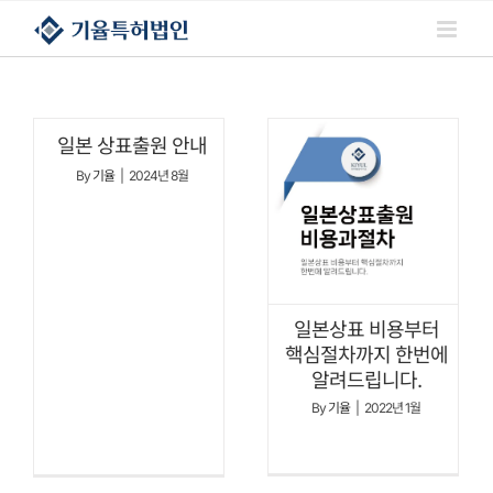
콘텐츠로
건너뛰기
일본 상표출원 안내
By
기율
|
2024년 8월
일본상표 비용부터
핵심절차까지 한번에
알려드립니다.
By
기율
|
2022년 1월