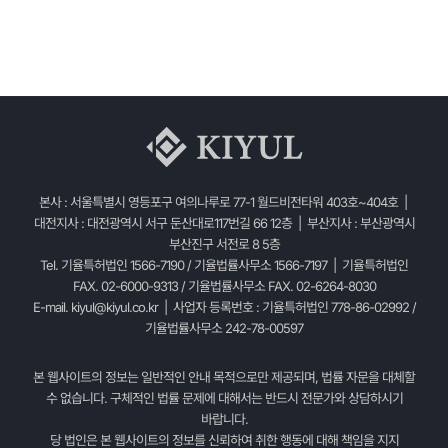
본사 : 서울특별시 영등포구 여의나루로 77-1 월드비전타워 403호~404호 |
대전지사 : 대전광역시 서구 둔산대로117번길 66 12층 | 부산지사 : 부산광역시
부산진구 서전로 8 5층
Tel. 기율특허법인 1566-7190 / 기율법률사무소 1566-7197 | 기율특허법인
FAX. 02-6000-9313 / 기율법률사무소 FAX. 02-6264-8030
E-mail.
kiyul@kiyul.co.kr
| 사업자 등록번호 : 기율특허법인 778-86-02992 /
기율법률사무소 242-78-00597
본 웹사이트의 정보는 일반적인 안내 목적으로만 제공되며, 법률 자문을 대체할
수 없습니다. 구체적인 법률 문제에 대해서는 반드시 전문가와 상담하시기
바랍니다.
당 법인은 본 웹사이트의 정보를 신뢰하여 취한 행동에 대해 책임을 지지