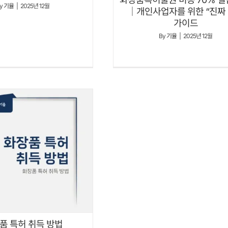
y
기율
|
2025년 12월
｜개인사업자를 위한 “진짜
가이드
By
기율
|
2025년 12월
품 특허 취득 방법