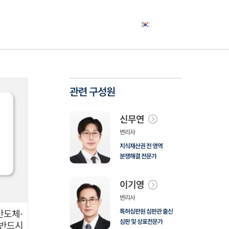
야
고객사례
소식자료
상담신청
한국어
관련 구성원
신무연
변리사
지식재산권 전 영역
분쟁해결 전문가
이기영
변리사
특허심판원 심판관 출신
반도체·
심판 및 상표전문가
 반드시