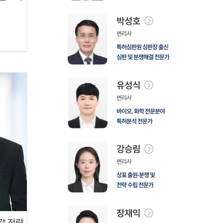
박성호
변리사
특허심판원 심판장 출신
심판 및 분쟁해결 전문가
유성식
변리사
바이오, 화학 전문분야
특허분석 전문가
강승림
변리사
상표 출원·분쟁 및
전략 수립 전문가
장재익
감 전략