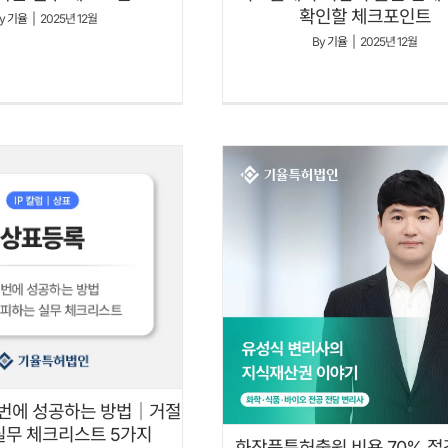
확인할 체크포인트
y
기율
|
2025년 12월
By
기율
|
2025년 12월
 번에 성공하는 방법｜거절
실무 체크리스트 5가지
화장품특허출원 비용 70% 절