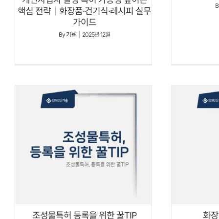
B
핵심 전략｜화장품·건기식·레시피 실무
가이드
By
기율
|
2025년 12월
조성물특허 등록을 위한 꿀TIP
화장