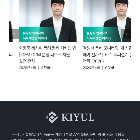
화장품 레시피 특허 권리 지키는 법
경쟁사 특허 모니터링, 왜 지금부터
바
보다
| OEM·ODM 분쟁 리스크 차단
해야 할까?｜FTO·회피설계 실무
투
실전 전략
전략 (2026)
없
2026년 4월
|
0 댓글
2026년 4월
|
0 댓글
2
본사 : 서울특별시 영등포구 여의나루로 77-1 월드비전타워 403호~404호 |