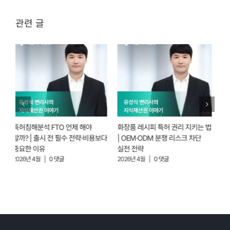
관련 글
화장품 레시피 특허 권리 지키는 법
경쟁사 특허 모니터링, 왜 지금부터
바
보다
| OEM·ODM 분쟁 리스크 차단
해야 할까?｜FTO·회피설계 실무
투
실전 전략
전략 (2026)
없
2026년 4월
|
0 댓글
2026년 4월
|
0 댓글
2