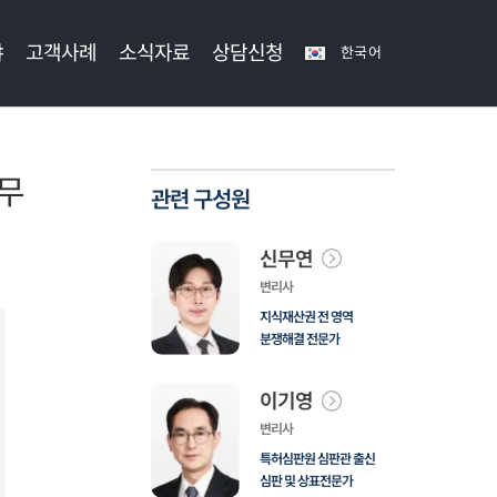
야
고객사례
소식자료
상담신청
한국어
실무
관련 구성원
신무연
변리사
지식재산권 전 영역
분쟁해결 전문가
이기영
변리사
특허심판원 심판관 출신
심판 및 상표전문가