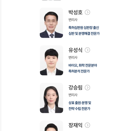
박성호
변리사
특허심판원 심판장 출신
심판 및 분쟁해결 전문가
유성식
변리사
바이오, 화학 전문분야
특허분석 전문가
강승림
변리사
상표 출원·분쟁 및
전략 수립 전문가
장재익