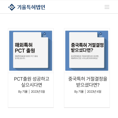
콘텐츠로
건너뛰기
PCT출원 성공하고
중국특허 거절결정을
싶으시다면
받으셨다면?
By
기율
|
2023년 5월
By
기율
|
2023년 4월