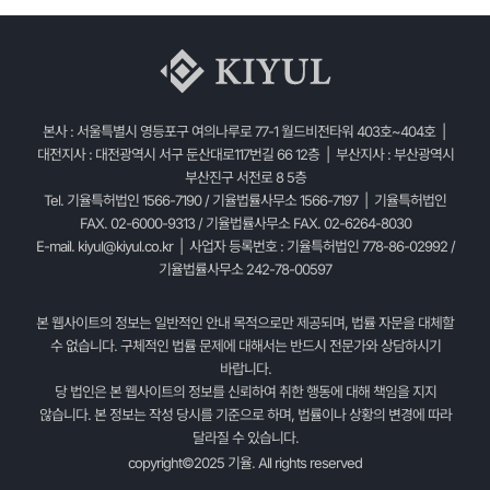
본사 : 서울특별시 영등포구 여의나루로 77-1 월드비전타워 403호~404호 |
대전지사 : 대전광역시 서구 둔산대로117번길 66 12층 | 부산지사 : 부산광역시
부산진구 서전로 8 5층
Tel. 기율특허법인 1566-7190 / 기율법률사무소 1566-7197 | 기율특허법인
FAX. 02-6000-9313 / 기율법률사무소 FAX. 02-6264-8030
E-mail.
kiyul@kiyul.co.kr
| 사업자 등록번호 : 기율특허법인 778-86-02992 /
기율법률사무소 242-78-00597
본 웹사이트의 정보는 일반적인 안내 목적으로만 제공되며, 법률 자문을 대체할
수 없습니다. 구체적인 법률 문제에 대해서는 반드시 전문가와 상담하시기
바랍니다.
당 법인은 본 웹사이트의 정보를 신뢰하여 취한 행동에 대해 책임을 지지
않습니다. 본 정보는 작성 당시를 기준으로 하며, 법률이나 상황의 변경에 따라
달라질 수 있습니다.
copyright©2025 기율. All rights reserved