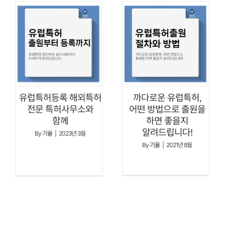
유럽특허등록 해외특허
까다로운 유럽특허,
전문 특허사무소와
어떤 방법으로 출원을
함께
하면 좋을지
알려드립니다!
By
기율
|
2023년 3월
By
기율
|
2021년 8월