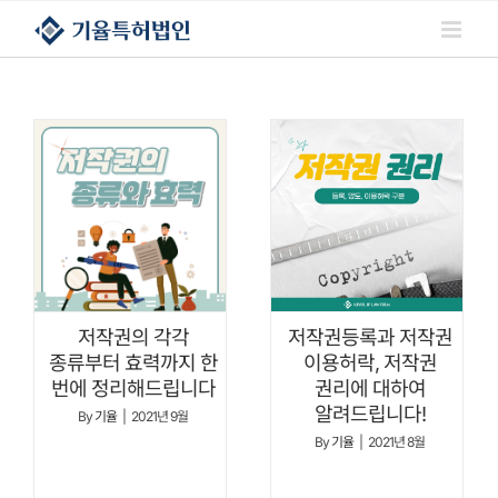
콘텐츠로
건너뛰기
저작권의 각각
저작권등록과 저작권
종류부터 효력까지 한
이용허락, 저작권
번에 정리해드립니다
권리에 대하여
알려드립니다!
By
기율
|
2021년 9월
By
기율
|
2021년 8월