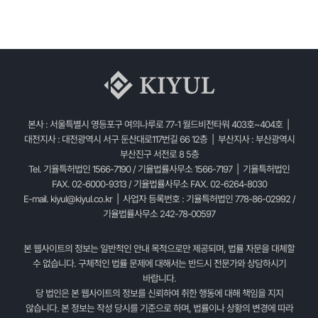
본사 : 서울특별시 영등포구 여의나루로 77-1 월드비전타워 403호~404호 |
대전지사 : 대전광역시 서구 둔산대로117번길 66 12층 | 부산지사 : 부산광역시
부산진구 서전로 8 5층
Tel. 기율특허법인 1566-7190 / 기율법률사무소 1566-7197 | 기율특허법인
FAX. 02-6000-9313 / 기율법률사무소 FAX. 02-6264-8030
E-mail.
kiyul@kiyul.co.kr
| 사업자 등록번호 : 기율특허법인 778-86-02992 /
기율법률사무소 242-78-00597
본 웹사이트의 정보는 일반적인 안내 목적으로만 제공되며, 법률 자문을 대체할
수 없습니다. 구체적인 법률 문제에 대해서는 반드시 전문가와 상담하시기
바랍니다.
당 법인은 본 웹사이트의 정보를 신뢰하여 취한 행동에 대해 책임을 지지
않습니다. 본 정보는 작성 당시를 기준으로 하며, 법률이나 상황의 변경에 따라