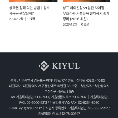
상표권 침해 막는 방법｜상호
상표 이의신청 vs 심판 차이점｜
·
사용은 괜찮을까?
무효심판·거절불복 절차까지 쉽게
정리 (2026 최신)
2026년 2월
|
0 댓글
2
2026년 5월
|
0 댓글
본사 : 서울특별시 영등포구 여의나루로 77-1 월드비전타워 403호~404호 |
대전지사 : 대전광역시 서구 둔산대로117번길 66 12층 | 부산지사 : 부산광역시
부산진구 서전로 8 5층
Tel. 기율특허법인 1566-7190 / 기율법률사무소 1566-7197 | 기율특허법인
FAX. 02-6000-9313 / 기율법률사무소 FAX. 02-6264-8030
E-mail.
kiyul@kiyul.co.kr
| 사업자 등록번호 : 기율특허법인 778-86-02992 /
기율법률사무소 242-78-00597