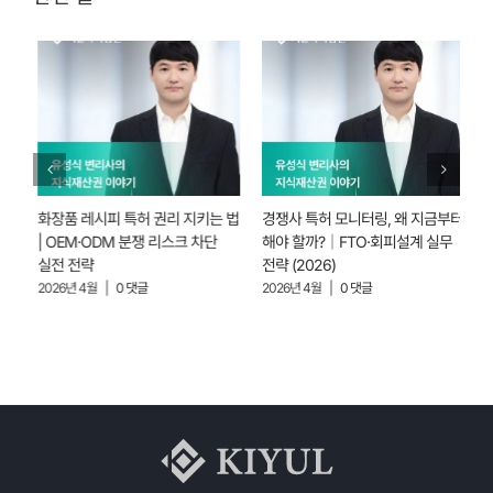
화장품 레시피 특허 권리 지키는 법
경쟁사 특허 모니터링, 왜 지금부터
바
보다
| OEM·ODM 분쟁 리스크 차단
해야 할까?｜FTO·회피설계 실무
투
실전 전략
전략 (2026)
없
2026년 4월
|
0 댓글
2026년 4월
|
0 댓글
2