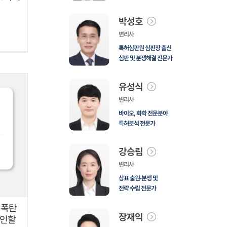
박성호
변리사
특허심판원 심판장 출신
심판 및 분쟁해결 전문가
유성식
변리사
바이오, 화학 전문분야
특허분석 전문가
강승림
변리사
상표 출원·분쟁 및
전략 수립 전문가
 폭탄
장재익
확인할