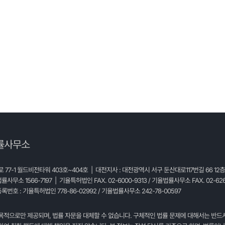
률사무소
77-1 월드비전타워 403호~404호 | 대전지사 : 대전광역시 서구 둔산대로117번길 66 12
법률사무소 1566-7197 | 기율특허법인 FAX. 02-6000-9313 / 기율법률사무소 FAX. 02-626
록번호 : 기율특허법인 778-86-02992 / 기율법률사무소 242-78-00597
목적으로만 제공되며, 법률 자문을 대체할 수 없습니다. 구체적인 법률 문제에 대해서는 반드