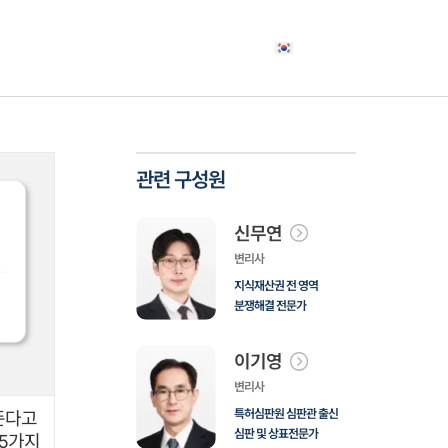
야
고객사례
소식자료
상담신청
한국어
관련 구성원
신무연
변리사
지식재산권 전 영역
분쟁해결 전문가
이기영
변리사
특허심판원 심판관 출신
뜬다고
심판 및 상표전문가
 5가지