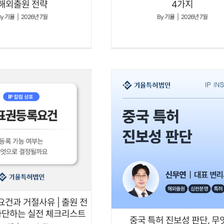
4가지
해외출원 전략
By
기율
|
2026년 7월
By
기율
|
2026년 7월
건과 거절사유 | 출원 전
차단하는 실전 체크리스트
중국 특허 진보성 판단, 무