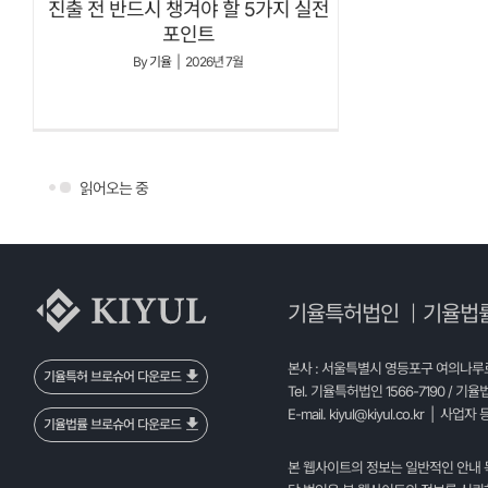
진출 전 반드시 챙겨야 할 5가지 실전
포인트
By
기율
|
2026년 7월
읽어오는 중
기율특허법인
기율법
|
본사 : 서울특별시 영등포구 여의나루로 
기율특허 브로슈어 다운로드
Tel. 기율특허법인 1566-7190 / 기율
E-mail.
kiyul@kiyul.co.kr
| 사업자 등
기율법률 브로슈어 다운로드
본 웹사이트의 정보는 일반적인 안내 