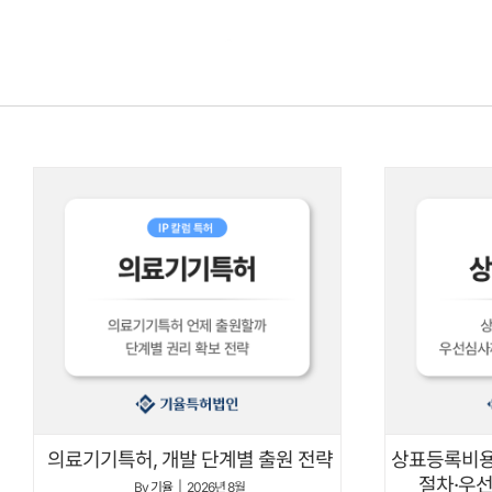
콘텐츠로
건너뛰기
상표등록비용,
의료기기특허, 개발 단계별 출원 전략
절차·우선
By
기율
|
2026년 8월