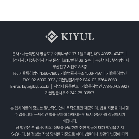
본사 : 서울특별시 영등포구 여의나루로 77-1 월드비전타워 403호~404호 |
대전지사 : 대전광역시 서구 둔산대로117번길 66 12층 | 부산지사 : 부산광역시
부산진구 서전로 8 5층
Tel. 기율특허법인 1566-7190 / 기율법률사무소 1566-7197 | 기율특허법인
FAX. 02-6000-9313 / 기율법률사무소 FAX. 02-6264-8030
E-mail.
kiyul@kiyul.co.kr
| 사업자 등록번호 : 기율특허법인 778-86-02992 /
기율법률사무소 242-78-00597
본 웹사이트의 정보는 일반적인 안내 목적으로만 제공되며, 법률 자문을 대체할
수 없습니다. 구체적인 법률 문제에 대해서는 반드시 전문가와 상담하시기
바랍니다.
당 법인은 본 웹사이트의 정보를 신뢰하여 취한 행동에 대해 책임을 지지
않습니다. 본 정보는 작성 당시를 기준으로 하며, 법률이나 상황의 변경에 따라