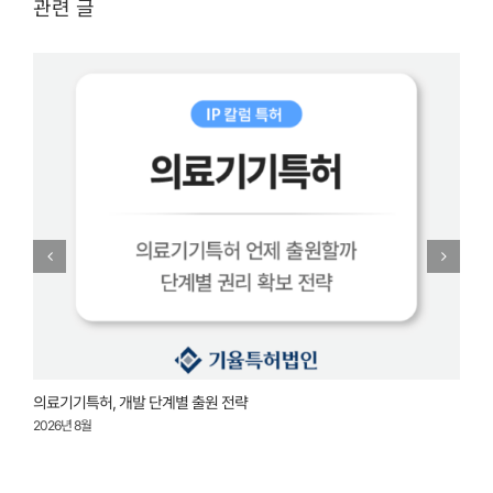
관련 글
의료기기특허, 개발 단계별 출원 전략
상
2026년 8월
2