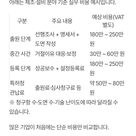
아래는 제조·설비 분야 기준 실무 비용 예시입니다.
예상 비용(VAT
구분
주요 내용
별도)
선행조사 + 명세서 +
180만 ~ 250만
출원 단계
도면 작성
원
중간 사건
거절이유 대응·보정
30만 ~ 60만 원
180만 ~ 250만
등록 단계
성공보수 + 설정등록료
원
특허청
약 50만 ~ 80만
출원료·심사청구료 등
관납료
원
※ 청구항 수·도면 수·기술 난이도에 따라 달라질 수
있습니다.
많은 기업이 처음에는 단순 비용만 비교합니다.