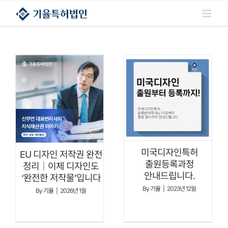
콘텐츠로
건너뛰기
미국디자인특허
EU 디자인 저작권 완전
출원등록과정
정리｜이제 디자인도
안내드립니다.
‘완전한 저작물’입니다
By
기율
|
2023년 12월
By
기율
|
2026년 1월