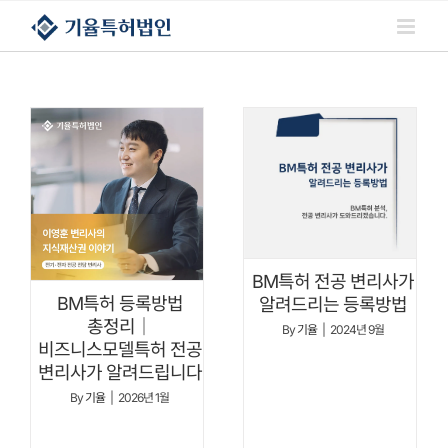
콘텐츠로
건너뛰기
BM특허 전공 변리사가
BM특허 등록방법
알려드리는 등록방법
총정리｜
By
기율
|
2024년 9월
비즈니스모델특허 전공
변리사가 알려드립니다
By
기율
|
2026년 1월