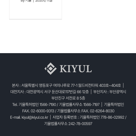
By
기율
|
2020년 11월
본사 : 서울특별시 영등포구 여의나루로 77-1 월드비전타워 403호~404호 |
대전지사 : 대전광역시 서구 둔산대로117번길 66 12층 | 부산지사 : 부산광역시
부산진구 서전로 8 5층
Tel. 기율특허법인 1566-7190 / 기율법률사무소 1566-7197 | 기율특허법인
FAX. 02-6000-9313 / 기율법률사무소 FAX. 02-6264-8030
E-mail.
kiyul@kiyul.co.kr
| 사업자 등록번호 : 기율특허법인 778-86-02992 /
기율법률사무소 242-78-00597