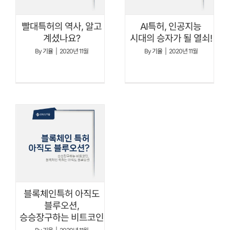
빨대특허의 역사, 알고
AI특허, 인공지능
계셨나요?
시대의 승자가 될 열쇠!
By
기율
|
2020년 11월
By
기율
|
2020년 11월
블록체인특허 아직도
블루오션,
승승장구하는 비트코인