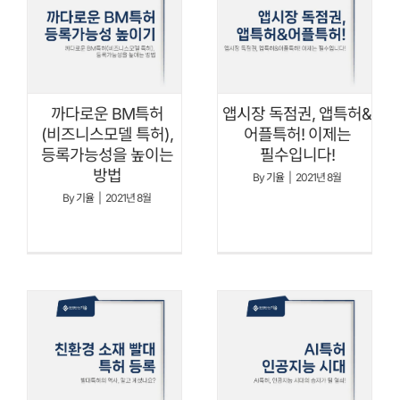
까다로운 BM특허
앱시장 독점권, 앱특허&
(비즈니스모델 특허),
어플특허! 이제는
등록가능성을 높이는
필수입니다!
방법
By
기율
|
2021년 8월
By
기율
|
2021년 8월