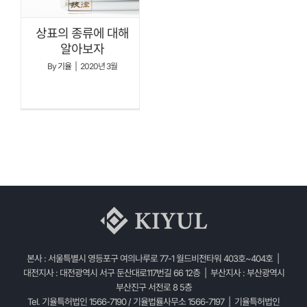
상표의 종류에 대해
알아보자
By
기율
|
2020년 3월
본사 : 서울특별시 영등포구 여의나루로 77-1 월드비전타워 403호~404호 |
대전지사 : 대전광역시 서구 둔산대로117번길 66 12층 | 부산지사 : 부산광역시
부산진구 서전로 8 5층
Tel. 기율특허법인 1566-7190 / 기율법률사무소 1566-7197 | 기율특허법인