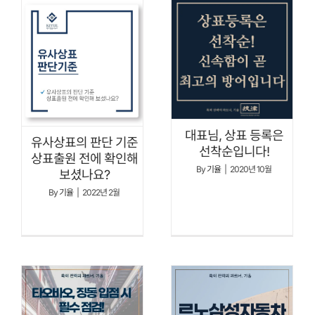
대표님, 상표 등록은
유사상표의 판단 기준
선착순입니다!
상표출원 전에 확인해
By
기율
|
2020년 10월
보셨나요?
By
기율
|
2022년 2월