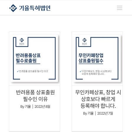
콘텐츠로
건너뛰기
반려용품 상표출원
무인카페상표, 창업 시
필수인 이유
상호보다 빠르게
등록해야 합니다.
By
기율
|
2022년 8월
By
기율
|
2022년 7월