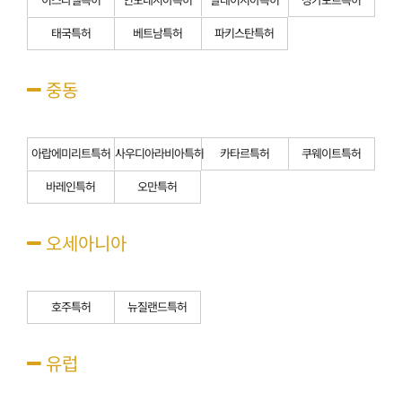
태국특허
베트남특허
파키스탄특허
중동
아랍에미리트특허
사우디아라비아특허
카타르특허
쿠웨이트특허
바레인특허
오만특허
오세아니아
호주특허
뉴질랜드특허
유럽