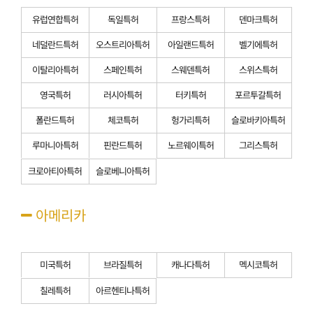
유럽연합특허
독일특허
프랑스특허
덴마크특허
네덜란드특허
오스트리아특허
아일랜드특허
벨기에특허
이탈리아특허
스페인특허
스웨덴특허
스위스특허
영국특허
러시아특허
터키특허
포르투갈특허
폴란드특허
체코특허
헝가리특허
슬로바키아특허
루마니아특허
핀란드특허
노르웨이특허
그리스특허
크로아티아특허
슬로베니아특허
아메리카
미국특허
브라질특허
캐나다특허
멕시코특허
칠레특허
아르헨티나특허