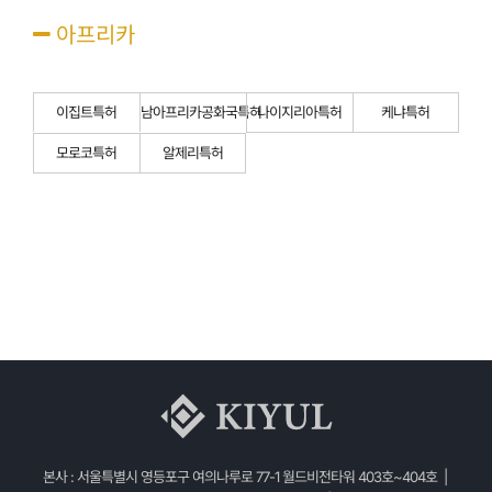
아프리카
이집트특허
남아프리카공화국특허
나이지리아특허
케냐특허
모로코특허
알제리특허
본사 : 서울특별시 영등포구 여의나루로 77-1 월드비전타워 403호~404호 |