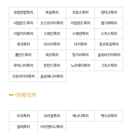
유럽연합특허
독일특허
프랑스특허
덴마크특허
네덜란드특허
오스트리아특허
아일랜드특허
벨기에특허
이탈리아특허
스페인특허
스웨덴특허
스위스특허
영국특허
러시아특허
터키특허
포르투갈특허
폴란드특허
체코특허
헝가리특허
슬로바키아특허
루마니아특허
핀란드특허
노르웨이특허
그리스특허
크로아티아특허
슬로베니아특허
아메리카
미국특허
브라질특허
캐나다특허
멕시코특허
칠레특허
아르헨티나특허