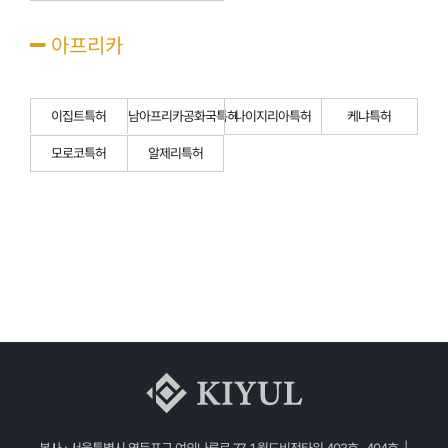
아프리카
이집트특허
남아프리카공화국특허
나이지리아특허
케냐특허
모로코특허
알제리특허
본사 : 서울특별시 영등포구 여의나루로 77-1 월드비전타워 403호~404호 |