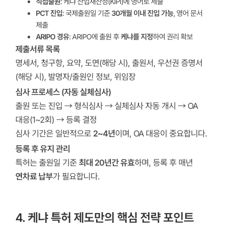
직접출원
: 케냐 산업재산청(KIPI)에 영어로 제출
PCT 진입
: 국제출원일 기준
30개월 이내 진입 가능
, 영어 문서
제출
ARIPO 경유
: ARIPO에 출원 후
케냐를 지정
하여 권리 확보
제출서류 목록
명세서, 청구항, 요약, 도면(해당 시), 출원서, 우선권 증명서
(해당 시), 발명자/출원인 정보, 위임장
심사 프로세스 (자동 실체심사)
출원 또는 진입 → 형식심사 → 실체심사 자동 개시 → OA
대응(1~2회) → 등록 결정
심사 기간은 일반적으로
2~4년
이며, OA 대응이 중요합니다.
등록 후 유지 관리
특허는 출원일 기준
최대 20년간 유효
하며, 등록 후 매년
연차료 납부
가 필요합니다.
4. 케냐 특허 제도만의 핵심 전략 포인트