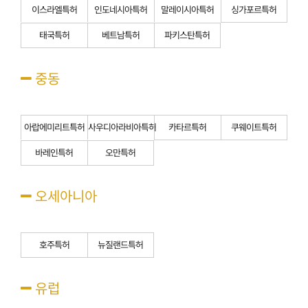
이스라엘특허
인도네시아특허
말레이시아특허
싱가포르특허
태국특허
베트남특허
파키스탄특허
중동
아랍에미리트특허
사우디아라비아특허
카타르특허
쿠웨이트특허
바레인특허
오만특허
오세아니아
호주특허
뉴질랜드특허
유럽