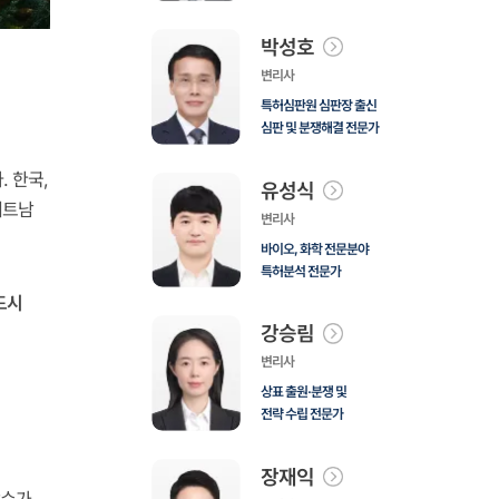
박성호
변리사
특허심판원 심판장 출신
심판 및 분쟁해결 전문가
 한국,
유성식
베트남
변리사
바이오, 화학 전문분야
특허분석 전문가
드시
강승림
변리사
상표 출원·분쟁 및
전략 수립 전문가
장재익