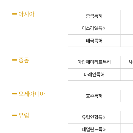
아시아
중국특허
이스라엘특허
태국특허
중동
아랍에미리트특허
사
바레인특허
오세아니아
호주특허
유럽
유럽연합특허
네덜란드특허