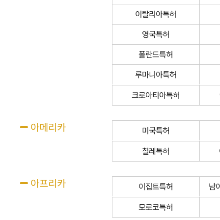
이탈리아특허
영국특허
폴란드특허
루마니아특허
크로아티아특허
아메리카
미국특허
칠레특허
아프리카
이집트특허
남
모로코특허