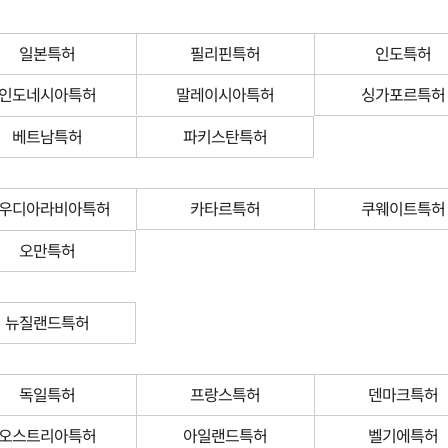
일본특허
필리핀특허
인도특허
인도네시아특허
말레이시아특허
싱가포르특허
베트남특허
파키스탄특허
우디아라비아특허
카타르특허
쿠웨이트특허
오만특허
뉴질랜드특허
독일특허
프랑스특허
덴마크특허
오스트리아특허
아일랜드특허
벨기에특허