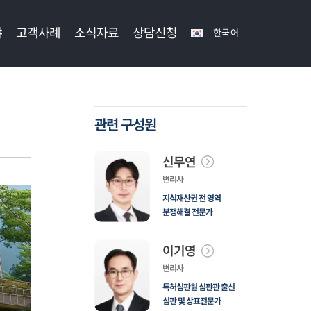
야
고객사례
소식자료
상담신청
한국어
관련 구성원
신무연
변리사
지식재산권 전 영역
분쟁해결 전문가
이기영
변리사
특허심판원 심판관 출신
심판 및 상표전문가