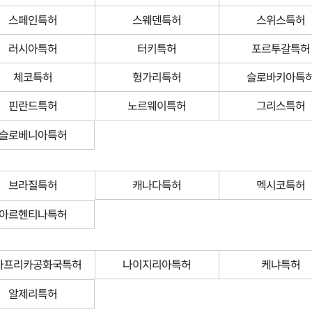
스페인특허
스웨덴특허
스위스특허
러시아특허
터키특허
포르투갈특허
체코특허
헝가리특허
슬로바키아특
핀란드특허
노르웨이특허
그리스특허
슬로베니아특허
브라질특허
캐나다특허
멕시코특허
아르헨티나특허
아프리카공화국특허
나이지리아특허
케냐특허
알제리특허